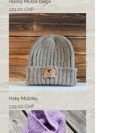
Husky Mütze beige
Prezzo
129,00 CHF
Hsky Mützeu
Prezzo
139,00 CHF